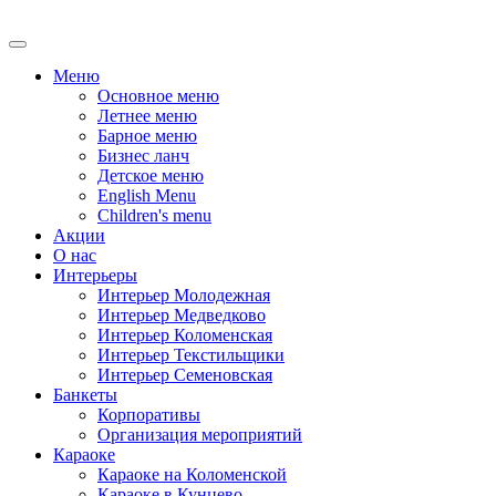
Меню
Основное меню
Летнее меню
Барное меню
Бизнес ланч
Детское меню
English Menu
Children's menu
Акции
О нас
Интерьеры
Интерьер Молодежная
Интерьер Медведково
Интерьер Коломенская
Интерьер Текстильщики
Интерьер Семеновская
Банкеты
Корпоративы
Oрганизация мероприятий
Караоке
Караоке на Коломенской
Караоке в Кунцево