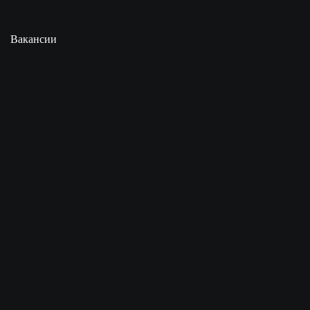
Вакансии
Забронировать стол
Выберите ресторан
Нажимая кнопку Отправить, я даю свое согласие на