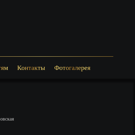
тям
Контакты
Фотогалерея
новская