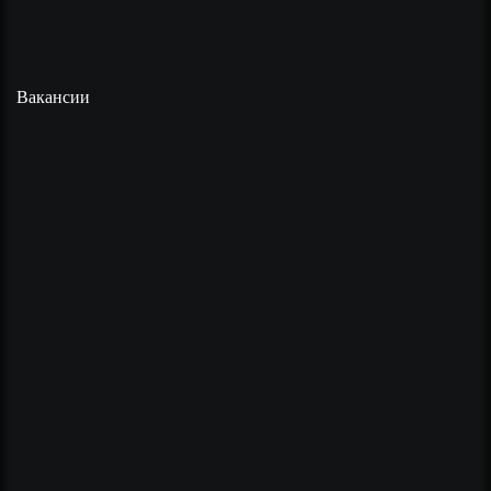
Вакансии
Забронировать стол
Выберите ресторан