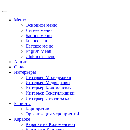
Меню
Основное меню
Летнее меню
Барное меню
Бизнес ланч
Детское меню
English Menu
Children's menu
Акции
О нас
Интерьеры
Интерьер Молодежная
Интерьер Медведково
Интерьер Коломенская
Интерьер Текстильщики
Интерьер Семеновская
Банкеты
Корпоративы
Oрганизация мероприятий
Караоке
Караоке на Коломенской
Караоке в Кунцево